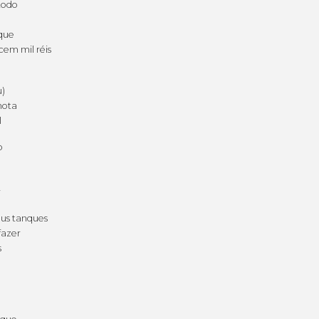
todo
que
em mil réis
u)
nota
l
o
r
us tanques
fazer
s