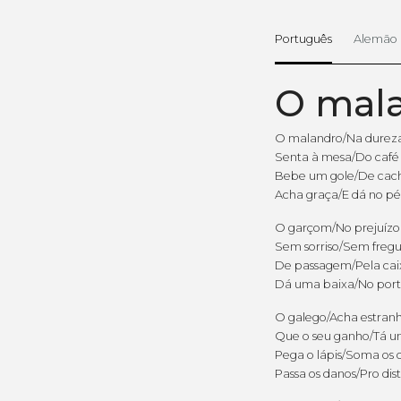
Português
Alemão
O mal
O malandro/Na durez
Senta à mesa/Do café
Bebe um gole/De cac
Acha graça/E dá no pé
O garçom/No prejuízo
Sem sorriso/Sem freg
De passagem/Pela cai
Dá uma baixa/No por
O galego/Acha estran
Que o seu ganho/Tá u
Pega o lápis/Soma os 
Passa os danos/Pro dist