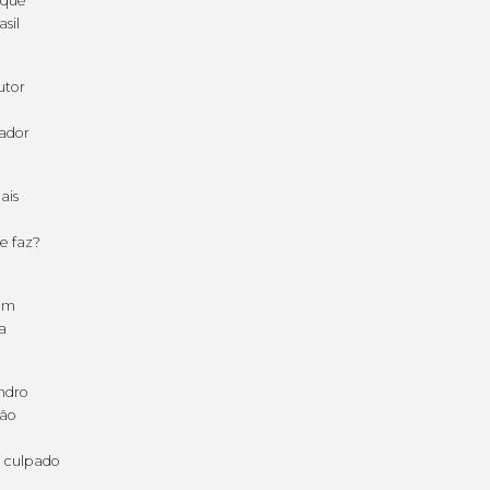
ique
sil
o
utor
ador
ais
a
e faz?
bom
a
ndro
rão
o culpado