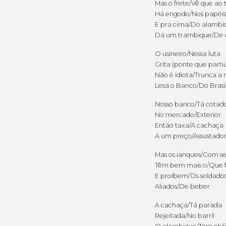
Mas o frete/Vê que ao 
Há engodo/Nos papéis
E pra cima/Do alambi
Dá um trambique/De c
O usineiro/Nessa luta
Grita (ponte que parti
Não é idiota/Trunca a 
Lesa o Banco/Do Brasi
Nosso banco/Tá cotad
No mercado/Exterior
Então taxa/A cachaça
A um preço/Assustado
Mas os ianques/Com se
Têm bem mais o/Que 
E proíbem/Os soldado
Aliados/De beber
A cachaça/Tá parada
Rejeitada/No barril