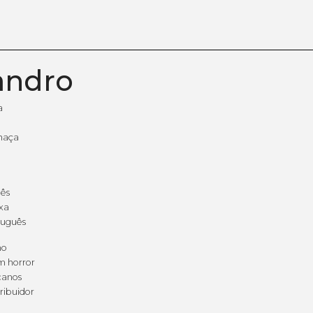
andro
a
haça
uês
xa
tuguês
ho
m horror
canos
ribuidor