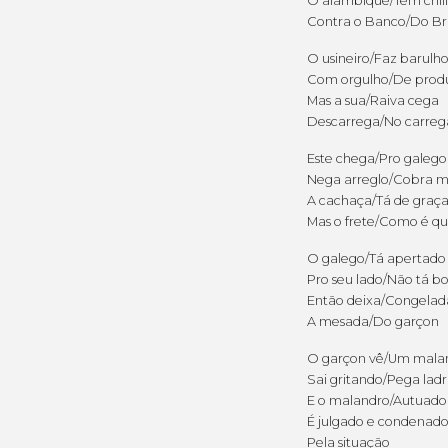
O alambique/Tem chil
Contra o Banco/Do Bra
O usineiro/Faz barulh
Com orgulho/De prod
Mas a sua/Raiva cega
Descarrega/No carreg
Este chega/Pro galego
Nega arreglo/Cobra m
A cachaça/Tá de graç
Mas o frete/Como é qu
O galego/Tá apertado
Pro seu lado/Não tá 
Então deixa/Congelad
A mesada/Do garçon
O garçon vê/Um mala
Sai gritando/Pega lad
E o malandro/Autuado
É julgado e condenad
Pela situação