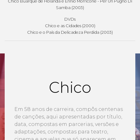
Chico Buarque de Holanda e Ennio Morricone - Per Un Pugno Di
Samba (2003)
DVDs
Chico e as Cidades (2000)
Chico e o País da Delicadeza Perdida (2003)
Chico
Em 58 anos de carreira, compôs centenas
de canções, aqui apresentadas por título,
data, compostas em parcerias, versões e
adaptações, compostas para teatro,
cinema e aquelas que só aparecem em