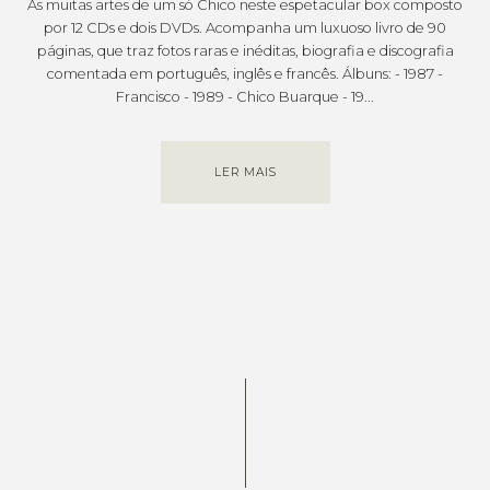
As muitas artes de um só Chico neste espetacular box composto
por 12 CDs e dois DVDs. Acompanha um luxuoso livro de 90
páginas, que traz fotos raras e inéditas, biografia e discografia
comentada em português, inglês e francês. Álbuns: - 1987 -
Francisco - 1989 - Chico Buarque - 19...
LER MAIS