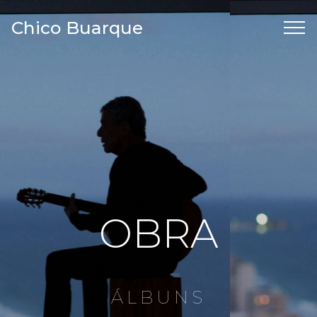
Chico Buarque
OBRA
ÁLBUNS