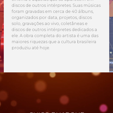
discos de outros intérpretes. Suas músicas
foram gravadas em cerca de 40 álbuns,
organizados por data, projetos, discos
solo, gravações ao vivo, coletâneas e
discos de outros intérpretes dedicados a
ele. A obra completa do artista é uma das
maiores riquezas que a cultura brasileira
produziu até hoje.